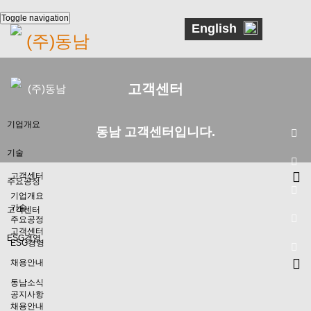
Toggle navigation
English
(주)동남
기
인
기
주
고
오
관
업
사
업
요
객
시
계
고객센터
(주)동남
개
말
소
생
현
는
사
요
개
산
황
길
현
기업개요
제
동남 고객센터입니다.
황
품
기
사
회
매
기술
인사말
업
업
사
출
현
분
연
현
고객센터
주요공정
황
야
혁
황
기업소개
생산역량
기업개요
기술
고객센터
기업현황
주요 생산제품
생산설비
알루미늄 합금 사업부
주요공정
고객센터
기
생
생
ESG경영
ESG경영
사업분야
고객현황
주물사 사업부
동남소식
술
산
산
채용안내
역
설
회사연혁
오시는길
공지사항
ESG경영
동남소식
량
비
공지사항
매출현황
관계사현황
채용안내
인권경영
채용안내