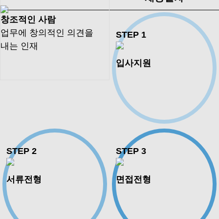
센
소
사
안
보
하
터
식
항
내
도
기
창조적인 사람
업무에 창의적인 의견을
STEP 1
내는 인재
입사지원
ESG
ESG
인
환
안
윤
ESG
경
경영
권
경
전
리
신문
영
경
경
보
경
고
영
영
건
영
경
영
STEP 2
STEP 3
서류전형
면접전형