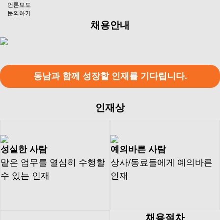
언론보도
문의하기
언론보도
환경경영
채용안내
문의하기
안전보건경영
주
알
주
요
루
물
윤리경영
공
미
사
ESG신문고
동남과 함께 성장할 인재를 기다립니다.
정
늄
사
합
업
금
부
인재상
사
업
부
성실한 사람
예의바른 사람
맡은 업무를 열심히 수행할
상사/동료들에게 예의바른
수 있는 인재
인재
고
동
공
채
언
문
객
남
지
용
론
의
채용절차