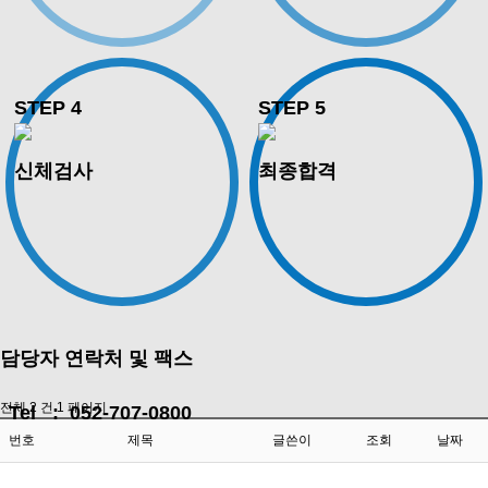
STEP 4
STEP 5
신체검사
최종합격
담당자 연락처 및 팩스
전체 2 건
1 페이지
Tel :
052-707-0800
번호
제목
글쓴이
조회
날짜