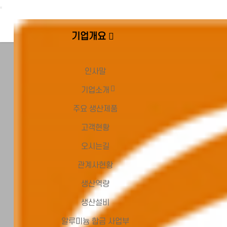
Toggle
navigation
기업개요
기
인
기
주
고
오
관
업
사
업
요
객
시
계
인사말
개
말
소
생
현
는
사
기업소개
요
개
산
황
길
현
제
황
주요 생산제품
기
사
회
매
품
고객현황
업
업
사
출
현
분
연
현
오시는길
황
야
혁
황
관계사현황
생산역량
기
생
생
생산설비
술
산
산
역
설
알루미늄 합금 사업부