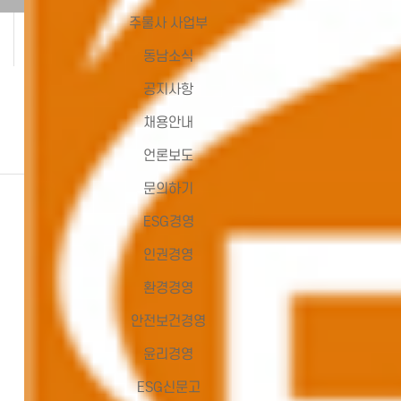
량
비
주물사 사업부
동남소식
공지사항
채용안내
주
알
주
언론보도
요
루
물
공
미
사
문의하기
정
늄
사
ESG경영
합
업
인권경영
금
부
환경경영
사
업
안전보건경영
부
윤리경영
ESG신문고