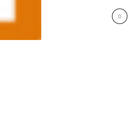
글쓴이
조회
날짜
관리자
677
05-25