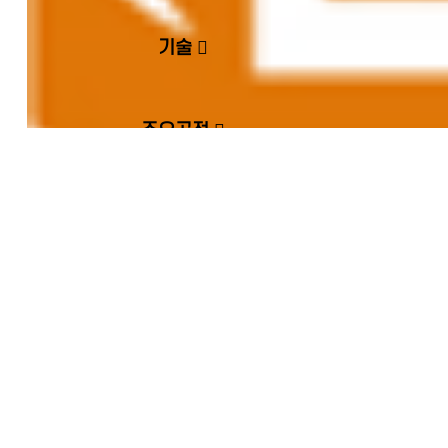
기술
고
동
공
채
언
문
객
남
지
용
론
의
주요공정
센
소
사
안
보
하
터
식
항
내
도
기
고객센터
ESG
ESG
인
환
안
윤
ESG
ESG경영
경
경영
권
경
전
리
신문
영
경
경
보
경
고
번호
영
영
건
영
경
Welcome to the Dongnam website.
영