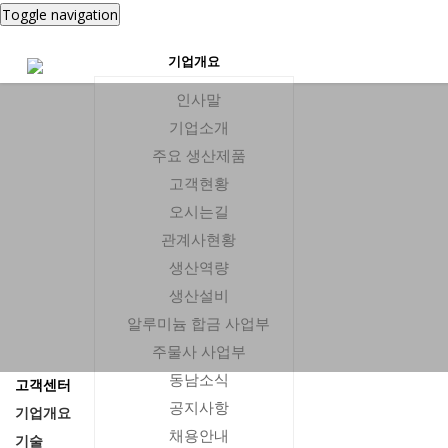
Toggle navigation
기업개요
기
인
기
주
고
오
관
인사말
업
사
업
요
객
시
계
기업소개
개
말
소
생
현
는
사
주요 생산제품
요
개
산
황
길
현
고객현황
오시는길
제
황
기
사
회
매
관계사현황
품
업
업
사
출
생산역량
현
분
연
현
생산설비
황
야
혁
황
알루미늄 합금 사업부
주물사 사업부
기
생
생
동남소식
고객센터
술
산
산
공지사항
기업개요
역
설
채용안내
기술