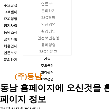
량
비
언론보도
주요공정
문의하기
고객센터
ESG경영
ESG경영
인권경영
공지사항
환경경영
동남소식
주
알
주
안전보건경영
공지사항
요
루
물
윤리경영
채용안내
공
미
사
ESG신문고
언론보도
정
늄
사
기술
문의하기
합
업
주요공정
금
부
고객센터
(주)동남
ESG경영
사
동남 홈페이지에 오신것을 
업
부
페이지 정보
관리자
4,117 회
2024-05-16