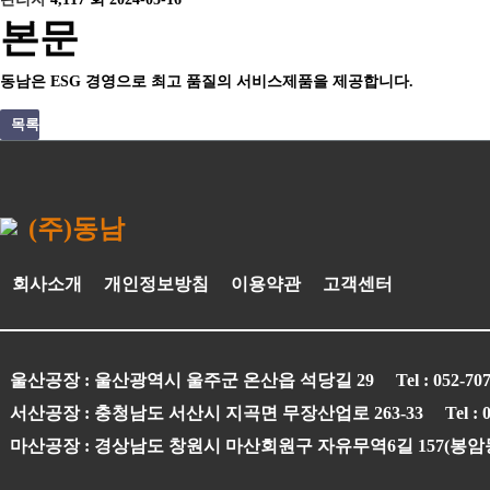
본문
고
동
공
채
언
문
동남은 ESG 경영으로 최고 품질의 서비스제품을 제공합니다.
객
남
지
용
론
의
목록
센
소
사
안
보
하
터
식
항
내
도
기
(주)동남
회사소개
개인정보방침
이용약관
고객센터
ESG
ESG
인
환
안
윤
ESG
경
경영
권
경
전
리
신문
울산공장 : 울산광역시 울주군 온산읍 석당길 29
Tel : 052-70
영
경
경
보
경
고
서산공장 : 충청남도 서산시 지곡면 무장산업로 263-33
Tel :
영
영
건
영
마산공장 : 경상남도 창원시 마산회원구 자유무역6길 157(봉암
경
영