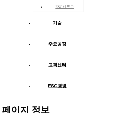
ESG신문고
고
동
공
채
언
문
기술
객
남
지
용
론
의
센
소
사
안
보
하
터
식
항
내
도
기
주요공정
고객센터
ESG
ESG
인
환
안
윤
ESG
경
경영
권
경
전
리
신문
ESG경영
영
경
경
보
경
고
영
영
건
영
경
페이지 정보
영