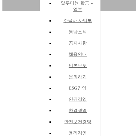
알루미늄 합금 사
량
비
업부
주물사 사업부
동남소식
공지사항
주
알
주
요
루
물
채용안내
공
미
사
언론보도
정
늄
사
문의하기
합
업
ESG경영
금
부
사
인권경영
업
환경경영
부
안전보건경영
윤리경영