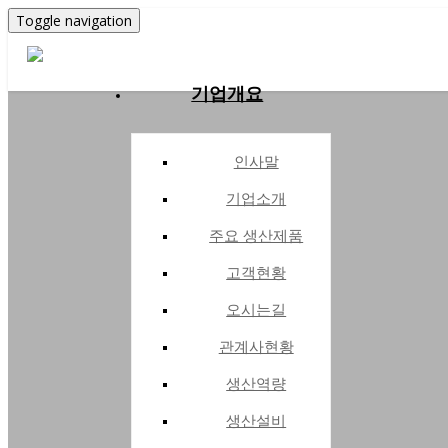
Toggle navigation
기업개요
기
인
기
주
고
오
관
업
사
업
요
객
시
계
개
말
소
생
현
는
사
인사말
요
개
산
황
길
현
기업소개
제
황
기
사
회
매
주요 생산제품
품
업
업
사
출
현
분
연
현
고객현황
황
야
혁
황
오시는길
관계사현황
기
생
생
생산역량
술
산
산
생산설비
역
설